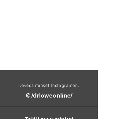
Kövess minket Instagramon:
@/drloweonline/
Találj meg minket