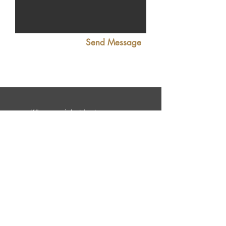
Send Message
Kövess minket Instagramon:
@/drloweonline/
Találj meg minket