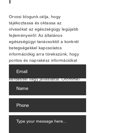
l
Orvosi blogunk célja, hogy
tájékoztassa és oktassa az
olvasókat az egészségügy legújabb
fejleményeiről. Az általános
egészségügyi tanácsoktól a konkrét
betegségekkel kapcsolatos
információkig arra törekszünk, hogy
pontos és naprakész információkat
nyújtsunk olvasóinknak. Forduljanak
hozzánk bizalommal bármilyen
kérdéssel vagy javaslattal. Örömmel
hallunk felőled!