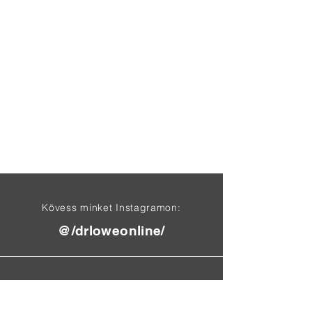
Kövess minket Instagramon:
@/drloweonline/
Találj meg minket