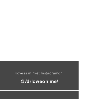
Kövess minket Instagramon:
@/drloweonline/
Találj meg minket