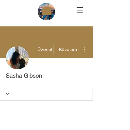
További műveletek
Üzenet
Követem
Sasha Gibson