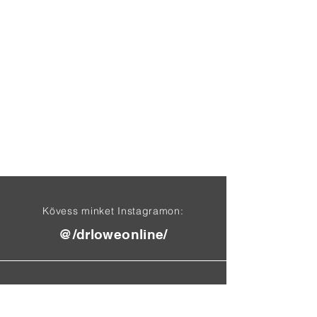
Kövess minket Instagramon:
@/drloweonline/
Találj meg minket