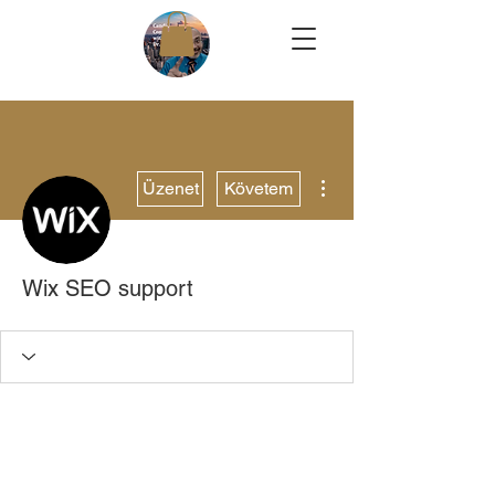
További műveletek
Üzenet
Követem
Wix SEO support