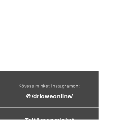
Kövess minket Instagramon:
@/drloweonline/
Találj meg minket