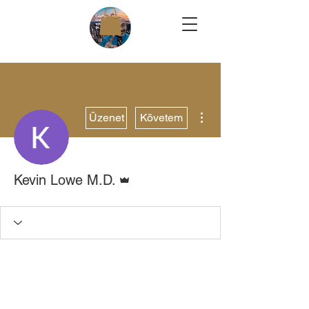
További műveletek
Üzenet
Követem
Admin
Kevin Lowe M.D.