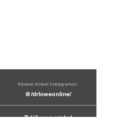
Kövess minket Instagramon:
@/drloweonline/
Találj meg minket