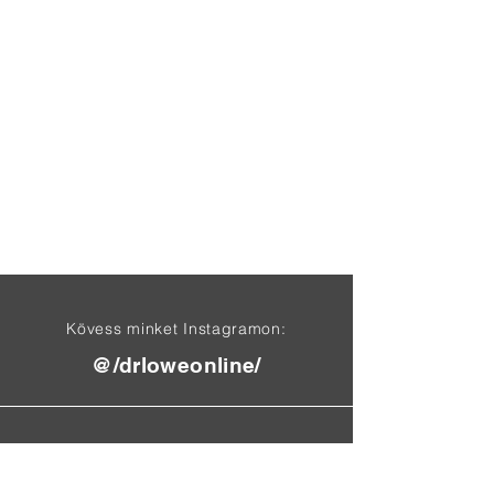
Kövess minket Instagramon:
@/drloweonline/
Találj meg minket