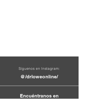
Síguenos en Instagram:
@/drloweonline/
Encuéntranos en