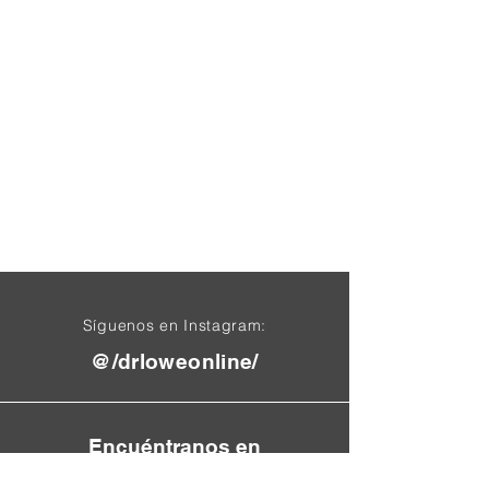
Síguenos en Instagram:
@/drloweonline/
Encuéntranos en