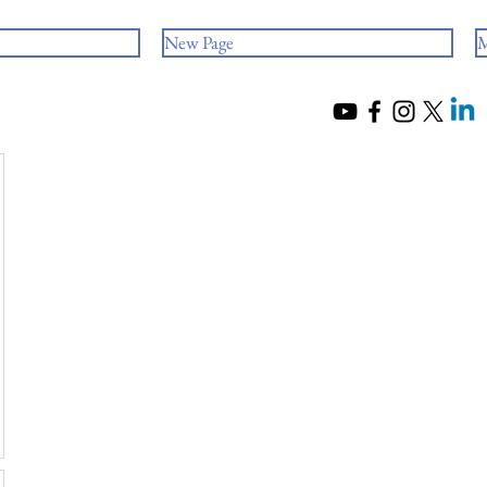
New Page
M