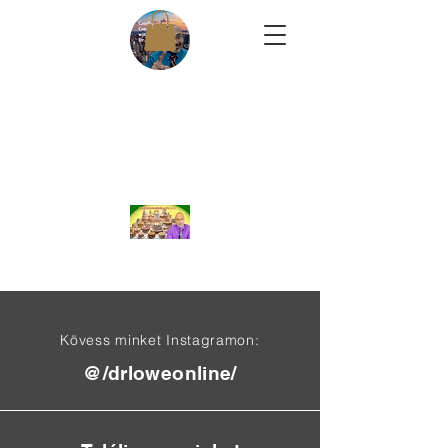
Kövess minket Instagramon:
@/drloweonline/