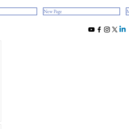
New Page
M