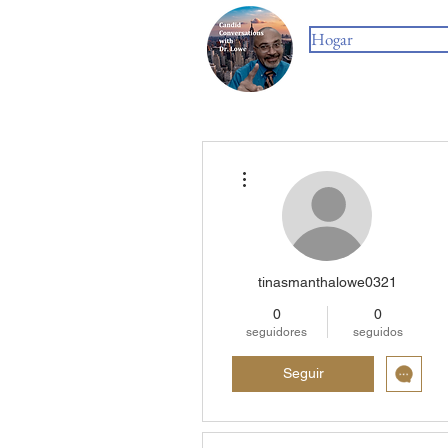
Hogar
Más acciones
tinasmanthalowe0321
0
0
seguidores
seguidos
Seguir