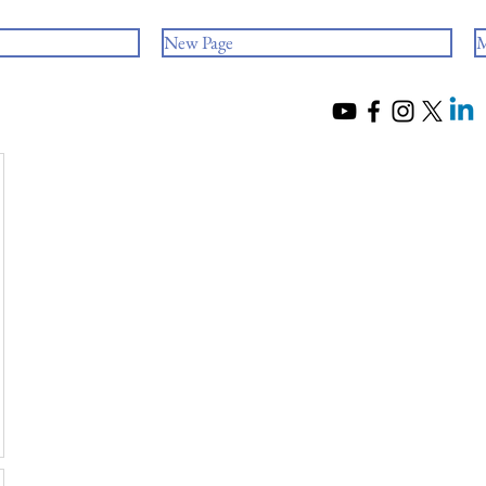
New Page
M