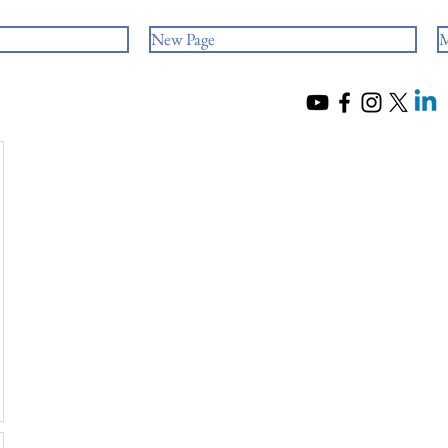
New Page
M