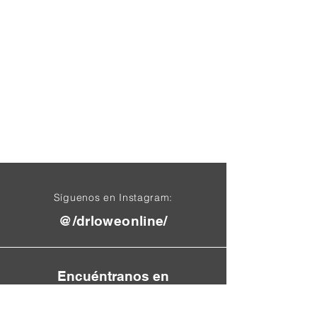
Síguenos en Instagram:
@/drloweonline/
Encuéntranos en