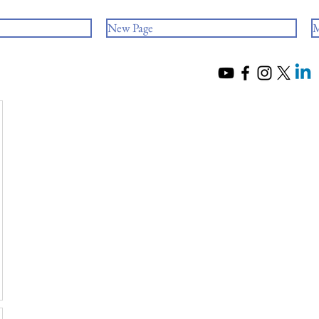
New Page
M