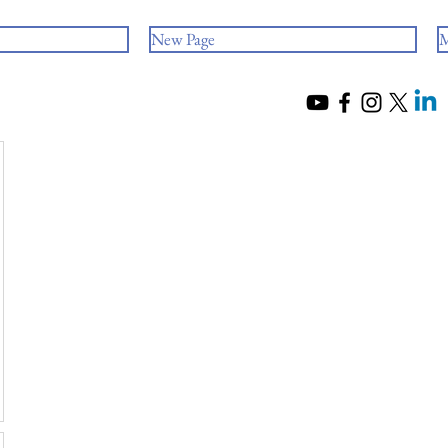
New Page
M