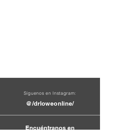
Síguenos en Instagram:
@/drloweonline/
Encuéntranos en