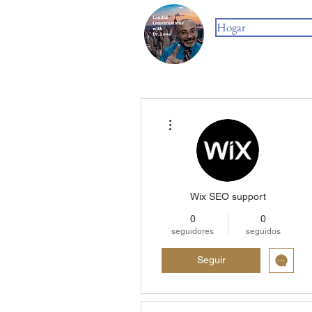
Hogar
Más acciones
Wix SEO support
0
0
seguidores
seguidos
Seguir