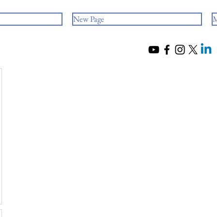
New Page
M