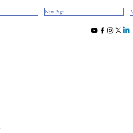
New Page
M